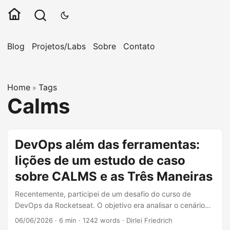
Blog
Projetos/Labs
Sobre
Contato
Home
Tags
»
Calms
DevOps além das ferramentas:
lições de um estudo de caso
sobre CALMS e as Três Maneiras
Recentemente, participei de um desafio do curso de
DevOps da Rocketseat. O objetivo era analisar o cenário
de uma empresa fictícia e propor melhorias com base no
06/06/2026
·
6 min
·
1242 words
·
Dirlei Friedrich
modelo CALMS e nas Três Maneiras do DevOps. À primeira