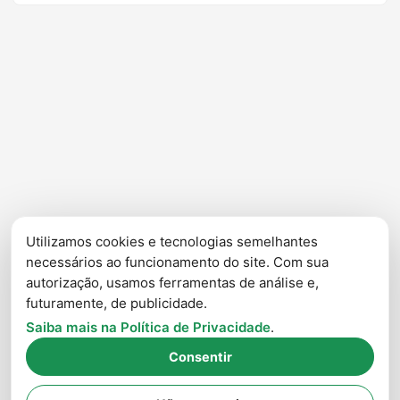
vista, o exercício parecia ser sobre automação, CI/CD e
deploys. Porém, ao analisar o caso, ficou claro que os
principais problemas não estavam relacionados à falta de
ferramentas, mas à forma como as equipes trabalhavam. ...
Utilizamos cookies e tecnologias semelhantes
necessários ao funcionamento do site. Com sua
autorização, usamos ferramentas de análise e,
futuramente, de publicidade.
Saiba mais na Política de Privacidade
.
Consentir