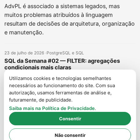
AdvPL é associado a sistemas legados, mas
muitos problemas atribuídos à linguagem
resultam de decisões de arquitetura, organização
e manutenção.
23 de julho de 2026
·
PostgreSQL e SQL
SQL da Semana #02 — FILTER: agregações
condicionais mais claras
Aprenda a usar a cláusula FILTER do PostgreSQL
Utilizamos cookies e tecnologias semelhantes
para criar agregações condicionais mais legíveis
necessários ao funcionamento do site. Com sua
autorização, usamos ferramentas de análise e,
e evitar expressões CASE repetitivas.
futuramente, de publicidade.
Saiba mais na Política de Privacidade
.
Consentir
Todos os artigos
Todas as tags
Busca avançada
Não consentir